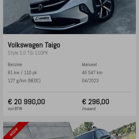
Volkswagen
Taigo
Style 1.0 TSi 110PK
Benzine
Manueel
81 kw / 110 pk
46 547 km
127 g/km (NEDC)
04/2023
€
20 990,00
€ 296,00
incl BTW
/maand
NIEUW