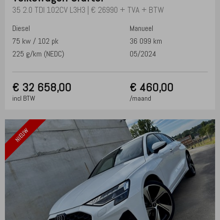
35 2.0 TDI 102CV L3H3 | € 26990 + TVA + BTW
Diesel
Manueel
75 kw / 102 pk
36 099 km
225 g/km (NEDC)
05/2024
€
32 658,00
€ 460,00
incl BTW
/maand
NIEUW