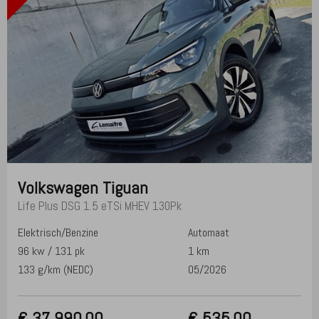
Volkswagen
Tiguan
Life Plus DSG 1.5 eTSi MHEV 130Pk
Elektrisch/Benzine
Automaat
96 kw / 131 pk
1 km
133 g/km (NEDC)
05/2026
€
37 990,00
€ 535,00