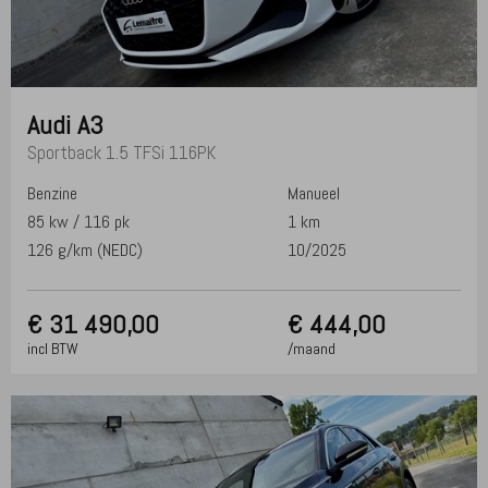
Audi
A3
Sportback 1.5 TFSi 116PK
Benzine
Manueel
85 kw / 116 pk
1 km
126 g/km (NEDC)
10/2025
€
31 490,00
€ 444,00
incl BTW
/maand