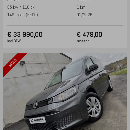
85 kw / 116 pk
1 km
149 g/km (NEDC)
01/2026
€
33 990,00
€ 479,00
incl BTW
/maand
NIEUW