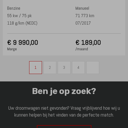
Benzine
Manueel
55 kw / 75 pk
71 773 km
118 g/km (NEDC)
07/2017
€
9 990,00
€ 189,00
Marge
/maand
1
2
3
4
Ben je op zoek?
Uw droomwagen niet gevonden? Vraag vrijblijvend hoe wij u
kunnen helpen bij het vinden van de perfecte match.