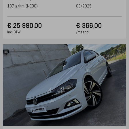
137 g/km (NEDC)
03/2025
€
25 990,00
€ 366,00
incl BTW
/maand