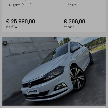
137 g/km (NEDC)
03/2025
€
25 990,00
€ 366,00
incl BTW
/maand