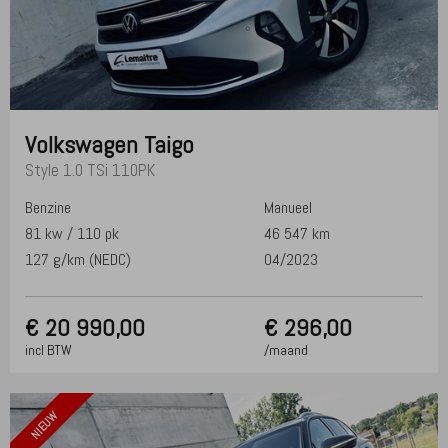
Volkswagen
Taigo
Style 1.0 TSi 110PK
Benzine
Manueel
81 kw / 110 pk
46 547 km
127 g/km (NEDC)
04/2023
€
20 990,00
€ 296,00
incl BTW
/maand
NIEUW