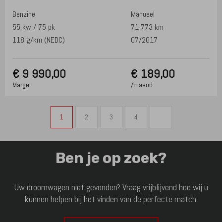
Benzine
Manueel
55 kw / 75 pk
71 773 km
118 g/km (NEDC)
07/2017
€
9 990,00
€ 189,00
Marge
/maand
1
2
3
4
Ben je op zoek?
Uw droomwagen niet gevonden? Vraag vrijblijvend hoe wij u
kunnen helpen bij het vinden van de perfecte match.