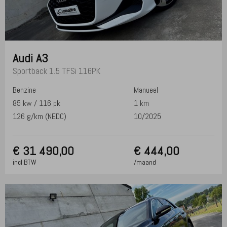
Audi
A3
Sportback 1.5 TFSi 116PK
Benzine
Manueel
85 kw / 116 pk
1 km
126 g/km (NEDC)
10/2025
€
31 490,00
€ 444,00
incl BTW
/maand