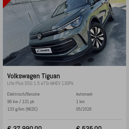
Volkswagen
Tiguan
Life Plus DSG 1.5 eTSi MHEV 130Pk
Elektrisch/Benzine
Automaat
96 kw / 131 pk
1 km
133 g/km (NEDC)
05/2026
€
37 990,00
€ 535,00