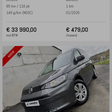
85 kw / 116 pk
1 km
149 g/km (NEDC)
01/2026
€
33 990,00
€ 479,00
incl BTW
/maand
NIEUW