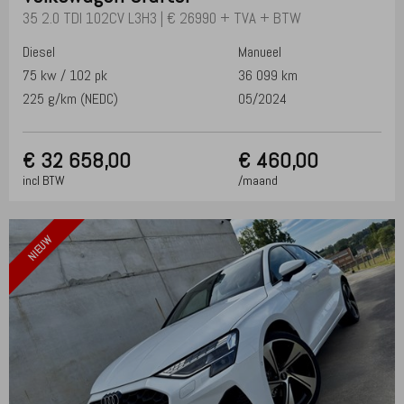
35 2.0 TDI 102CV L3H3 | € 26990 + TVA + BTW
Diesel
Manueel
75 kw / 102 pk
36 099 km
225 g/km (NEDC)
05/2024
€
32 658,00
€ 460,00
incl BTW
/maand
NIEUW