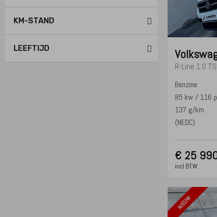
KM-STAND
LEEFTIJD
Volkswa
R-Line 1.0 T
Benzine
85 kw / 116 
137 g/km
(NEDC)
€
25 990
incl BTW
NIEUW