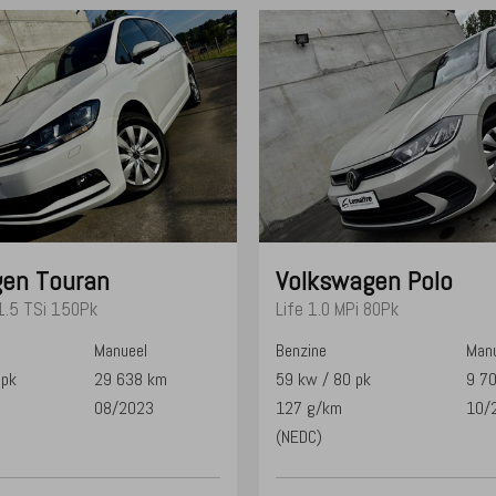
gen
Touran
Volkswagen
Polo
1.5 TSi 150Pk
Life 1.0 MPi 80Pk
Manueel
Benzine
Manu
 pk
29 638 km
59 kw / 80 pk
9 7
08/2023
127 g/km
10/
(NEDC)