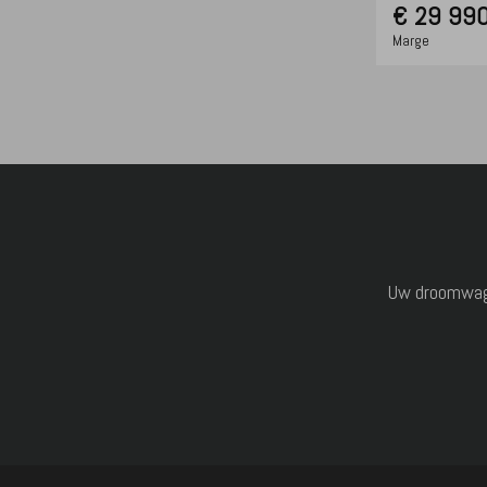
€
29 990
Marge
Uw droomwagen