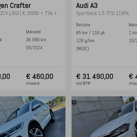
gen
Crafter
Audi
A3
02CV L3H3 | € 26990 + TVA +
Sportback 1.5 TFSi 116PK
Benzine
Manu
Manueel
85 kw / 116 pk
1 k
pk
36 099 km
126 g/km
10/
05/2024
(NEDC)
,00
€ 460,00
€
31 490,00
€ 
/maand
incl BTW
/ma