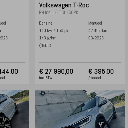
Volkswagen
T-Roc
R-Line 1.5 TSI 150PK
eel
Benzine
Manueel
m
110 kw / 150 pk
42 404 km
2025
143 g/km
03/2025
(NEDC)
444,00
€
27 990,00
€ 395,00
and
incl BTW
/maand