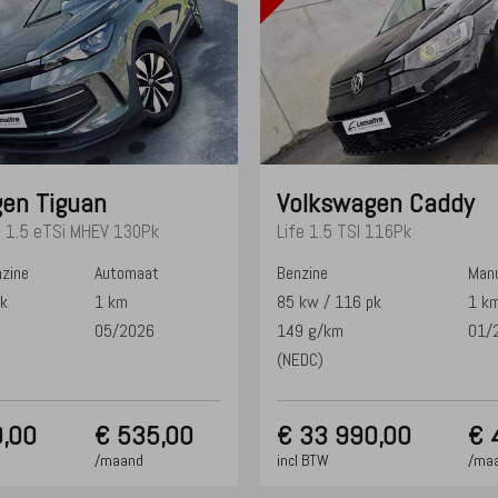
gen
Tiguan
Volkswagen
Caddy
G 1.5 eTSi MHEV 130Pk
Life 1.5 TSI 116Pk
nzine
Automaat
Benzine
Manu
pk
1 km
85 kw / 116 pk
1 k
05/2026
149 g/km
01/
(NEDC)
,00
€ 535,00
€
33 990,00
€ 
/maand
incl BTW
/ma