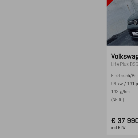
Volkswa
Life Plus DS
Elektrisch/Be
96 kw / 131 
133 g/km
(NEDC)
€
37 990
incl BTW