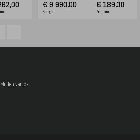
282,00
€
9 990,00
€ 189,00
and
Marge
/maand
 vinden van de