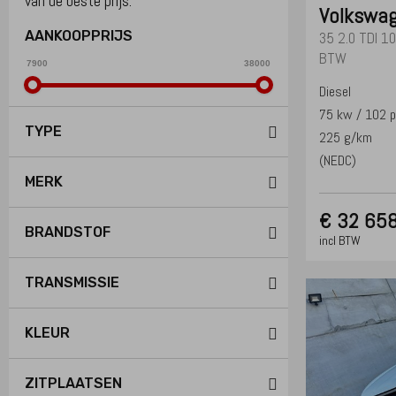
van de beste prijs.
Volkswa
AANKOOPPRIJS
35 2.0 TDI 1
BTW
Price
Price
min:
max:
Diesel
75 kw / 102 
TYPE
225 g/km
(NEDC)
MERK
€
32 658
BRANDSTOF
incl BTW
TRANSMISSIE
KLEUR
ZITPLAATSEN