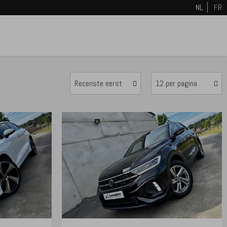
NL
FR
Recenste eerst
12 per pagina