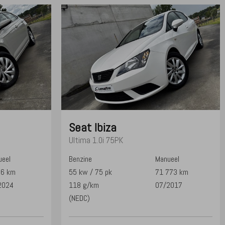
Seat
Ibiza
Ultima 1.0i 75PK
eel
Benzine
Manueel
06 km
55 kw / 75 pk
71 773 km
2024
118 g/km
07/2017
(NEDC)