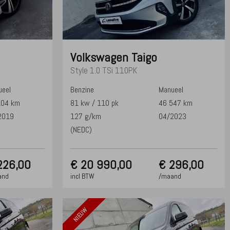
Volkswagen
Taigo
Style 1.0 TSi 110PK
eel
Benzine
Manueel
104 km
81 kw / 110 pk
46 547 km
2019
127 g/km
04/2023
(NEDC)
226,00
€
20 990,00
€ 296,00
and
incl BTW
/maand
NIEUW