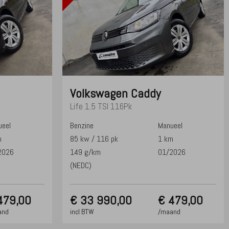
Volkswagen
Caddy
Life 1.5 TSI 116Pk
eel
Benzine
Manueel
m
85 kw / 116 pk
1 km
2026
149 g/km
01/2026
(NEDC)
479,00
€
33 990,00
€ 479,00
and
incl BTW
/maand