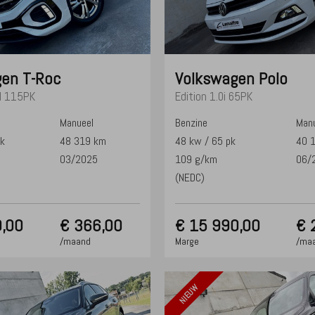
gen
T-Roc
Volkswagen
Polo
SI 115PK
Edition 1.0i 65PK
Manueel
Benzine
Manu
pk
48 319 km
48 kw / 65 pk
40 
03/2025
109 g/km
06/
(NEDC)
,00
€ 366,00
€
15 990,00
€ 
/maand
Marge
/ma
NIEUW