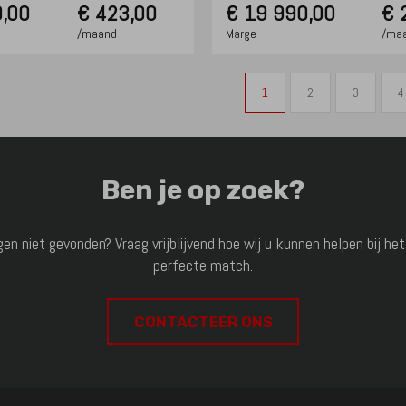
,00
€ 423,00
€
19 990,00
€ 
/maand
Marge
/ma
1
2
3
4
Ben je op zoek?
 niet gevonden? Vraag vrijblijvend hoe wij u kunnen helpen bij het
perfecte match.
CONTACTEER ONS